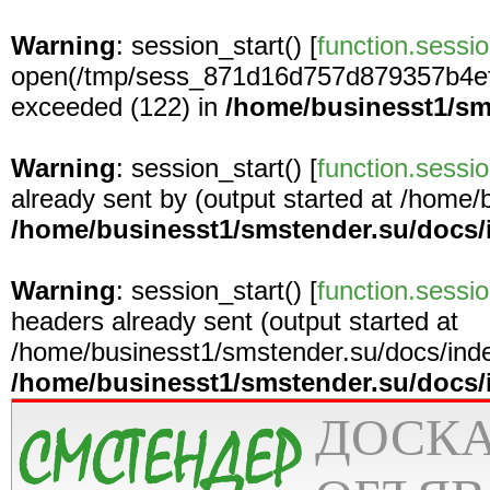
Warning
: session_start() [
function.sessio
open(/tmp/sess_871d16d757d879357b4ef
exceeded (122) in
/home/businesst1/sm
Warning
: session_start() [
function.sessio
already sent by (output started at /home
/home/businesst1/smstender.su/docs/
Warning
: session_start() [
function.sessio
headers already sent (output started at
/home/businesst1/smstender.su/docs/inde
/home/businesst1/smstender.su/docs/
ДОСК